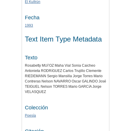
El Kultrún
Fecha
1993
Text Item Type Metadata
Texto
Rosabetty MUí‘OZ Maha Vial Sonia Caicheo
Antonieta RODRíGUEZ Carlos Trujillo Clemente
RIEDEMANN Sergio Mansilla Jorge Torres Mario
Contreras Nelson NAVARRO Oscar GALINDO José
TEIGUEL Nelson TORRES Mario GARCíA Jorge
VELASQUEZ
Colección
Poesía