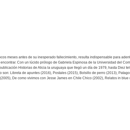
ocos meses antes de su inesperado fallecimiento, resulta indispensable para aden
de encontrar. Con un lúcido prólogo de Gabriela Espinosa de la Universidad del C
ublicación Historias de Alicia la uruguaya que llegó un día de 1979, hasta Diez t
 son: Libreta de apuntes (2016), Postales (2015), Bolsillo de perro (2013), Patagon
 (2005), De como vivimos con Jesse James en Chile Chico (2002), Relatos in blue 