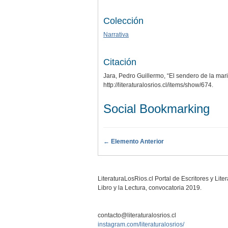
Colección
Narrativa
Citación
Jara, Pedro Guillermo, “El sendero de la mar
http://literaturalosrios.cl/items/show/674
.
Social Bookmarking
← Elemento Anterior
LiteraturaLosRios.cl Portal de Escritores y Lit
Libro y la Lectura, convocatoria 2019.
contacto@literaturalosrios.cl
instagram.com/literaturalosrios/