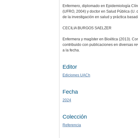
Enfermero, diplomado en Epidemiología Clíni
(UFRO, 2004) y doctor en Salud Pública (U. 
de la investigación en salud y práctica basa
CECILIA BURGOS SAELZER
Enfermera y magíster en Bioética (2013). Co
contribuido con publicaciones en diversas rev
a la fecha.
Editor
Ediciones UACh
Fecha
2024
Colección
Referencia