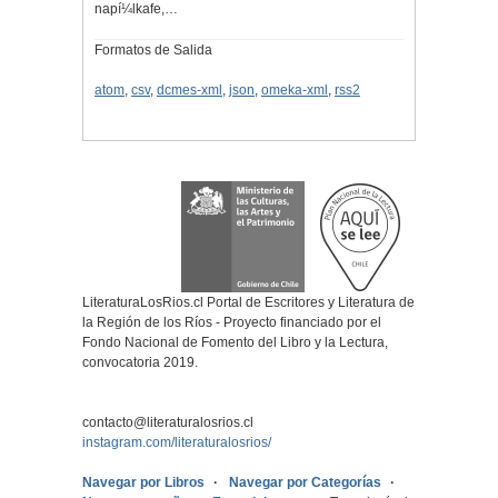
napí¼lkafe,…
Formatos de Salida
atom
,
csv
,
dcmes-xml
,
json
,
omeka-xml
,
rss2
LiteraturaLosRios.cl Portal de Escritores y Literatura de
la Región de los Ríos - Proyecto financiado por el
Fondo Nacional de Fomento del Libro y la Lectura,
convocatoria 2019.
contacto@literaturalosrios.cl
instagram.com/literaturalosrios/
Navegar por Libros
Navegar por Categorías