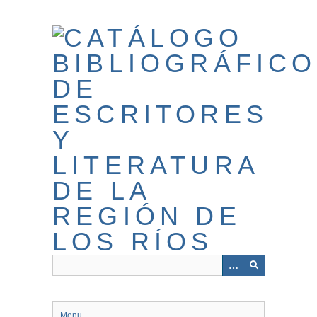
Saltar
al
contenido
principal
Menu